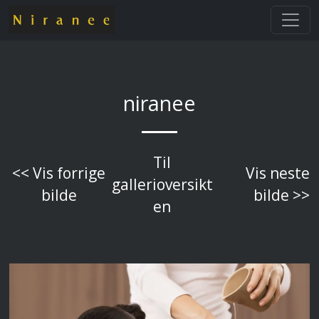
niranee
Til
<< Vis forrige
Vis neste
gallerioversikt
bilde
bilde >>
en